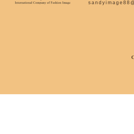
sandyimage88
C