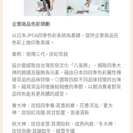
企業商品色彩規劃
以日本JPCA四季色彩系統為基礎，提供企業商品在
色彩上做印象表達。
案例：祖傳三代—炭紀茶敍
設計靈感取自台灣民俗文化「八家將」，擷取四季大
神的臉譜及服飾為元素，藉由日本四四季色彩屬性傳
達茶品的品味特徵。◎選取四款不同品味特徵的台灣
茶，藉其茶品特徵連結相應的季節，以期消費者對茶
品特色能有更具體的感受。
春大神：炭焙四季春-其香如春、花香洋溢／夏大
神：炭焙紅烏龍-其甘如夏、浪漫清新
秋大神：炭焙金萱-其潤如秋、成熟內斂／冬大神：
炭焙烏龍-其韻如冬、皚雪冬爐