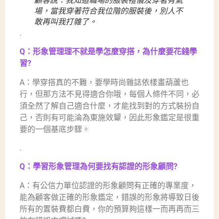
顧客說：我知道職場的服裝禮儀及穿著有氣
場，當我穿著符合我位階的服裝後，別人不
敢再叫我打雜了。
.
Q：形象管理理不就是學怎麼穿搭，為什麼要花錢學
習?
A：學穿搭真的不難，要學時尚雜誌依樣畫葫蘆也
行，但那方法不見得適合你哦，每個人條件不同，必
須全然了解自己適合什麼，才能找到對的方式裝扮自
己，否則有可能淪為東施效顰，因此形象鑑定是很重
要的一個基底步驟。
.
Q：學習形象管理為何要找有認證的形象顧問?
A：有公信力單位認證的形象顧問有正確的專業度，
能為顧客做正確的形象鑑定，錯誤的形象將導致日後
所有的置裝費都白費，你的預算夠這樣一而再再而三