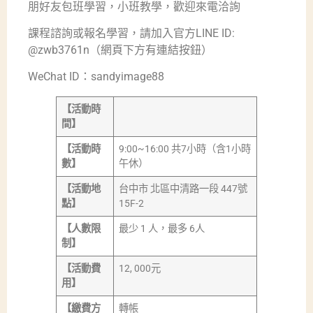
朋好友包班學習，小班教學，歡迎來電洽詢
課程諮詢或報名學習，請加入官方LINE ID:
@zwb3761n（網頁下方有連結按鈕）
WeChat ID：sandyimage88
【活動時
間】
【活動時
9:00~16:00 共7小時（含1小時
數】
午休）
【活動地
台中市 北區中清路一段 447號
點】
15F-2
【人數限
最少 1 人，最多 6人
制】
【活動費
12, 000元
用】
【繳費方
轉帳