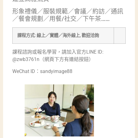
形象禮儀／服裝規範／會議／約訪／通訊
／餐會規劃／用餐/社交／下午茶……
課程方式: 線上／實體／海外線上, 歡迎洽詢
課程諮詢或報名學習，請加入官方LINE ID:
@zwb3761n（網頁下方有連結按鈕）
WeChat ID：sandyimage88